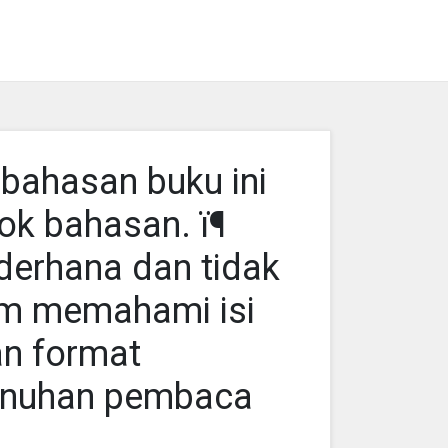
bahasan buku ini
ok bahasan. ï¶
derhana dan tidak
am memahami isi
an format
jenuhan pembaca