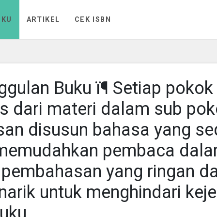
UKU
ARTIKEL
CEK ISBN
ulan Buku ï¶ Setiap pokok 
is dari materi dalam sub pok
isan disusun bahasa yang se
uk memudahkan pembaca dal
 pembahasan yang ringan d
narik untuk menghindari ke
uku