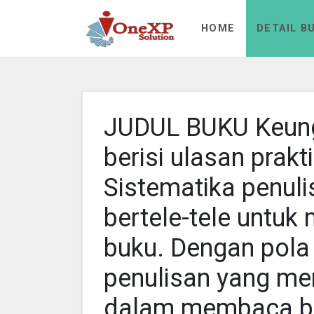
Aa Rizky
HOME
DETAIL B
JUDUL BUKU Keungg
berisi ulasan prakt
Sistematika penul
bertele-tele unt
buku. Dengan pola
penulisan yang me
dalam membaca b