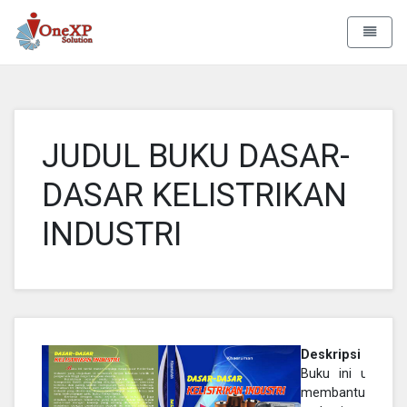
Aa Rizky
Toggle 
JUDUL BUKU DASAR-
DASAR KELISTRIKAN
INDUSTRI
Deskripsi :
Buku ini untuk
membantu