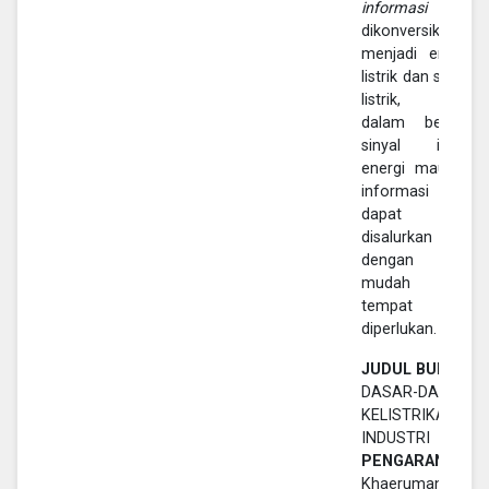
informasi
dikonversikan
menjadi energi
listrik dan sinyal
listrik, dan
dalam bentuk
sinyal inilah
energi maupun
informasi
dapat
disalurkan
dengan lebih
mudah ke
tempat ia
diperlukan.
JUDUL BUKU :
DASAR-DASAR
KELISTRIKAN
INDUSTRI
PENGARANG :
Khaeruman