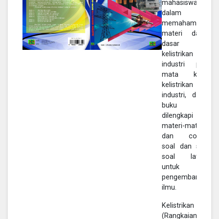
mahasiswa
dalam
memahami
materi dasar-
dasar
kelistrikan
industri pada
mata kuliah
kelistrikan
industri, dalam
buku ini
dilengkapi
materi-materi
dan contoh
soal dan soal-
soal latihan
untuk
pengembangan
ilmu.
Kelistrikan
(Rangkaian