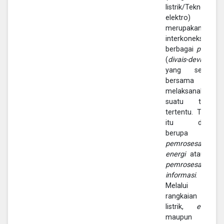
listrik/Teknologi
elektro)
merupakan
interkoneksi
berbagai
piranti
(
divais-device
)
yang secara
bersama
melaksanakan
suatu tugas
tertentu. Tugas
itu dapat
berupa
pemrosesan
energi
ataupun
pemrosesan
informasi
.
Melalui
rangkaian
listrik,
energi
maupun