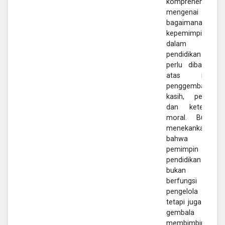
komprehensif
mengenai
bagaimana
kepemimpinan
dalam kontek
pendidikan Krist
perlu dibangun 
atas nilai-nil
penggembalaan,
kasih, pelayana
dan keteladana
moral. Buku in
menekankan
bahwa seoran
pemimpin
pendidikan Krist
bukan hany
berfungsi sebag
pengelola institus
tetapi juga sebag
gembala yan
membimbing,