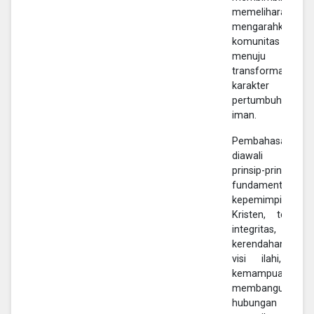
memelihara, da
mengarahkan
komunitas belaj
menuju
transformasi
karakter da
pertumbuhan
iman.
Pembahasan
diawali denga
prinsip-prinsip
fundamental
kepemimpinan
Kristen, termas
integritas,
kerendahan hat
visi ilahi, ser
kemampuan
membangun
hubungan yan