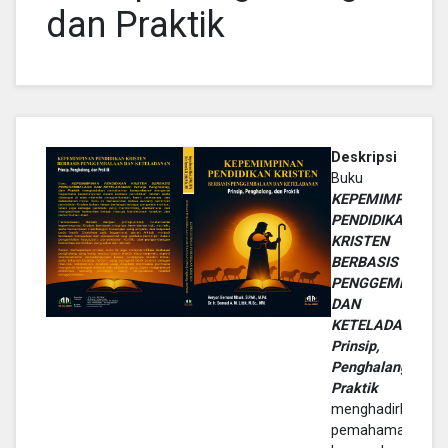
dan Praktik
Deskripsi :
Buku
KEPEMIMPINAN
PENDIDIKAN
KRISTEN
BERBASIS
PENGGEMBALAA
DAN
KETELADANAN:
Prinsip,
Penghalang, da
Praktik
menghadirkan
pemahaman