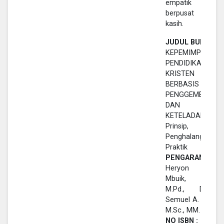
empatik da
berpusat pad
kasih.
JUDUL BUKU :
KEPEMIMPINAN
PENDIDIKAN
KRISTEN
BERBASIS
PENGGEMBALAA
DAN
KETELADANAN:
Prinsip,
Penghalang, da
Praktik
PENGARANG :
Heryon Bernar
Mbuik, S.PAK.
M.Pd., Dr. Ir
Semuel A. M. Litti
M.Sc., MM.
NO ISBN :