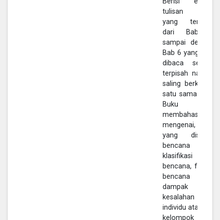
Berisi enam
tulisan judul
yang terbagi
dari Bab 1
sampai dengan
Bab 6 yang bisa
dibaca secara
terpisah namun
saling berkaitan
satu sama lain.
Buku ini
membahas
mengenai, apa
yang disebut
bencana dan
klasifikasi
bencana, faktor
bencana dan
dampak dari
kesalahan
individu ataupun
kelompok