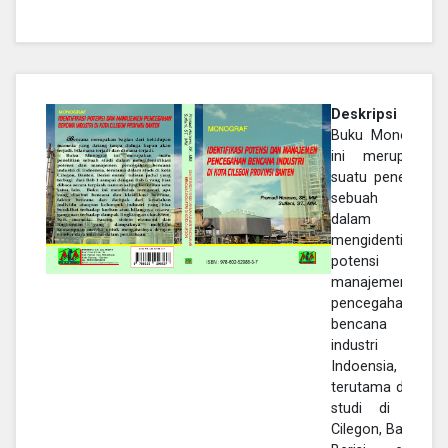
Deskripsi :
Buku Monograf
ini merupakan
suatu penelitian
sebuah studi
dalam
mengidentifikasi
potensi dan
manajemen
pencegahan
bencana
industri di
Indoensia,
terutama dalam
studi di kota
Cilegon, Banten
.