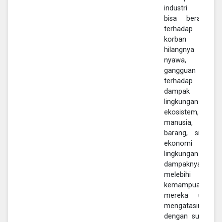
industri yang
bisa berakibat
terhadap
korban atau
hilangnya
nyawa,
gangguan
terhadap
dampak
lingkungan
ekosistem, baik
manusia,
barang, sistem
ekonomi dan
lingkungan yang
dampaknya
melebihi
kemampuan
mereka untuk
mengatasinya
dengan sumber