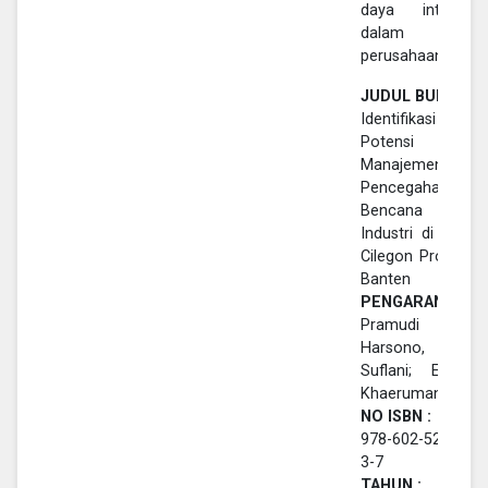
daya internal
dalam
perusahaan.
JUDUL BUKU :
Identifikasi
Potensi Dan
Manajemen
Pencegahan
Bencana
Industri di Kota
Cilegon Provinsi
Banten
PENGARANG :
Pramudi
Harsono,
Suflani; Editor,
Khaeruman
NO ISBN :
978-602-52988-
3-7
TAHUN :